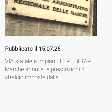
Pubblicato il
15.07.26
P
VIA statale e impianti FER – il TAR
I
Marche annulla le prescrizioni di
g
stralcio imposte dalle
d
Amministrazioni.
d
q
a
d