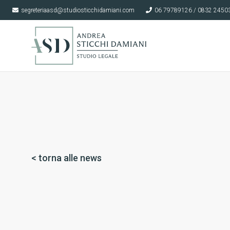
segreteriaasd@studiosticchidamiani.com
06 79789126 / 0832 2450
< torna alle news