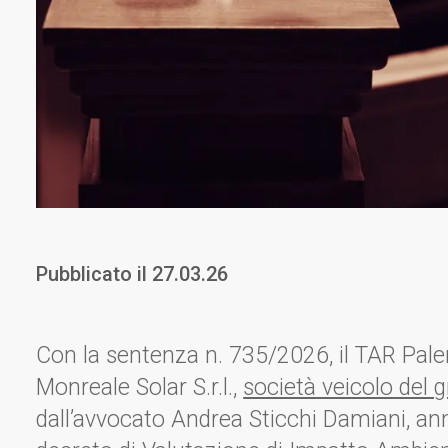
Pubblicato il
27.03.26
Con la sentenza n. 735/2026, il TAR Pale
Monreale Solar S.r.l.,
società veicolo del 
dall’avvocato Andrea Sticchi Damiani, ann