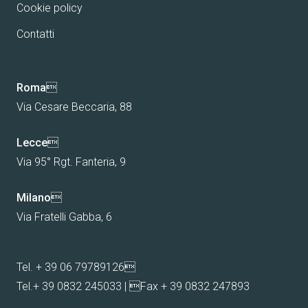
Cookie policy
Contatti
Roma

Via Cesare Beccaria, 88
Lecce

Via 95° Rgt. Fanteria, 9
Milano

Via Fratelli Gabba, 6
Tel.
+ 39 06 79789126

Tel.
+ 39 0832 245033
| Fax + 39 0832 247893