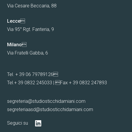
Via Cesare Beccaria, 88
Lecce

Via 95° Rgt. Fanteria, 9
Milano

Via Fratelli Gabba, 6
Tel.
+ 39 06 79789126

Tel.
+ 39 0832 245033
| Fax + 39 0832 247893
segreteria@studiosticchidamiani.com
segreteriaasd@studiosticchidamiani.com
Seguici su