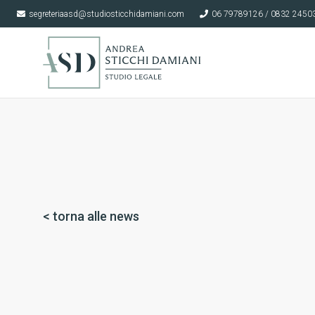
segreteriaasd@studiosticchidamiani.com
06 79789126 / 0832 2450
< torna alle news