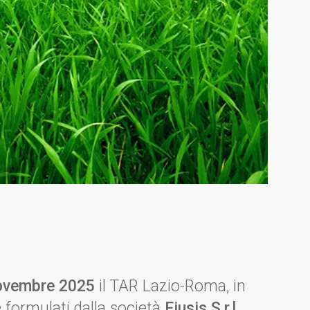
novembre 2025
il TAR Lazio-Roma, in
 formulati dalla società
Fiusis S.r.l.
,