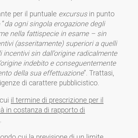
nte per il puntuale
excursus
in punto
e
“
da ogni singola erogazione degli
me nella fattispecie in esame – sin
ntivi (asseritamente) superiori a quelli
i incentivi sin dall’origine radicalmente
l’origine indebito e conseguentemente
ento della sua effettuazione
”. Trattasi,
esigenze di carattere pubblicistico.
 cui
il termine di prescrizione per il
ià in costanza di rapporto di
o
.
ondo cui la previsione di un limite