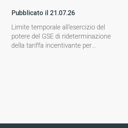
Pubblicato il
21.07.26
Limite temporale all’esercizio del
potere del GSE di rideterminazione
della tariffa incentivante per
ricalcolo della quota assorbita dai
consumi ausiliari