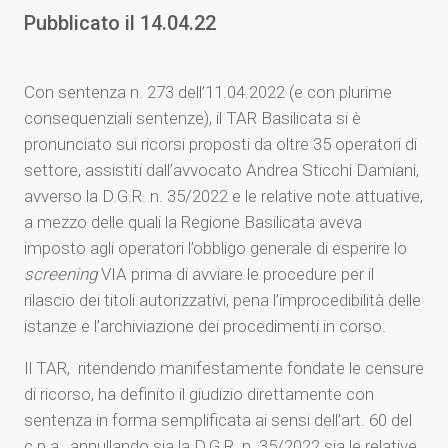
Pubblicato il
14.04.22
Con sentenza n. 273 dell’11.04.2022 (e con plurime
consequenziali sentenze), il TAR Basilicata si è
pronunciato sui ricorsi proposti da oltre 35 operatori di
settore, assistiti dall’avvocato Andrea Sticchi Damiani,
avverso la D.G.R. n. 35/2022 e le relative note attuative,
a mezzo delle quali la Regione Basilicata aveva
imposto agli operatori l’obbligo generale di esperire lo
screening
VIA prima di avviare le procedure per il
rilascio dei titoli autorizzativi, pena l’improcedibilità delle
istanze e l’archiviazione dei procedimenti in corso.
Il TAR, ritendendo manifestamente fondate le censure
di ricorso, ha definito il giudizio direttamente con
sentenza in forma semplificata ai sensi dell’art. 60 del
c.p.a., annullando sia la D.G.R. n. 35/2022 sia le relative